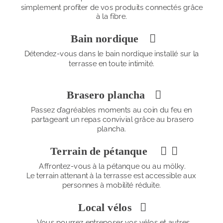
simplement profiter de vos produits connectés grâce 
à la fibre.
Bain nordique 

Détendez-vous dans le bain nordique installé sur la 
terrasse en toute intimité.
Brasero plancha 

Passez d’agréables moments au coin du feu en 
partageant un repas convivial grâce au brasero 
plancha.
Terrain de pétanque 


Affrontez-vous à la pétanque ou au mölky. 
Le terrain attenant à la terrasse est accessible aux 
personnes à mobilité réduite.
Local vélos 

Vous pourrez entreposer vos vélos et autres 